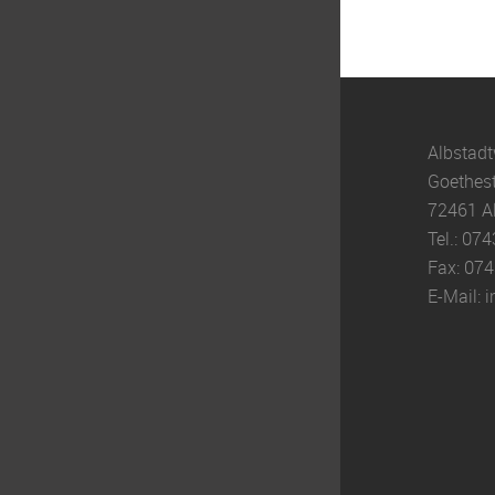
Albstad
Goethes
72461 A
Tel.:
074
Fax:
074
E-Mail:
i