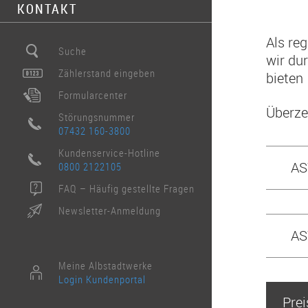
­KONTAKT
Als re
Suche
wir du
Zählerstand eingeben
bieten 
Formularcenter
Überze
Störungsnummer
07432 160-3800
Kundenservice-Hotline
AS
0800 2122105
FAQ – Häufig gestellte Fragen
Newsletter-Anmeldung
AS
Meine Albstadtwerke
Login Kundenportal
Prei