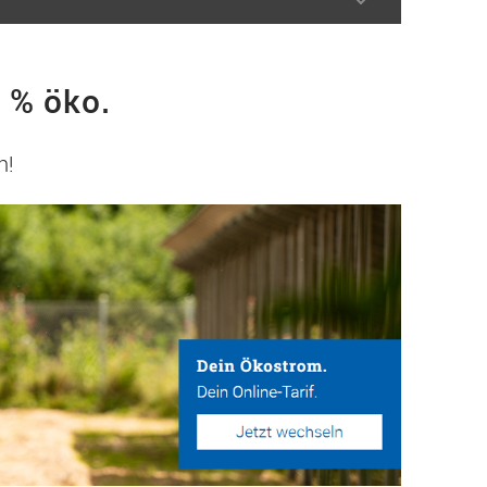
 % öko.
n!