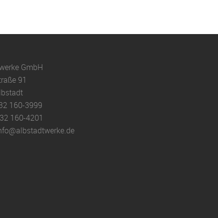
twerke GmbH
traße 91
lbstadt
32 160-3999
32 160-4201
nfo@
albstadtwerke.de