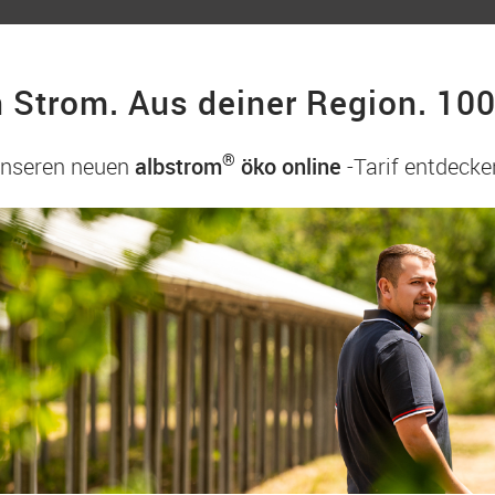
 Strom. Aus deiner Region. 100
®
unseren neuen
albstrom
öko online
-Tarif entdecke