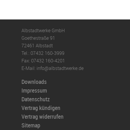
Albstadtwerke GmbH
Goethestraße 91
72461 Albstadt
Tel.:
07432 160-3999
Fax:
07432 160-4201
E-Mail:
info@
albstadtwerke.de
Downloads
Impressum
Datenschutz
Vertrag kündigen
Vertrag widerrufen
Sitemap