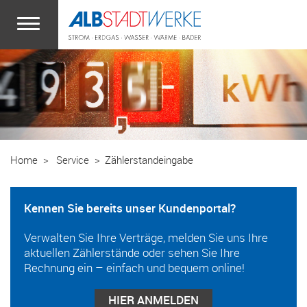
Zum Hauptinhalt springen
Home
Service
Zählerstandeingabe
Kennen Sie bereits unser Kundenportal?
Verwalten Sie Ihre Verträge, melden Sie uns Ihre
aktuellen Zählerstände oder sehen Sie Ihre
Rechnung ein – einfach und bequem online!
HIER ANMELDEN