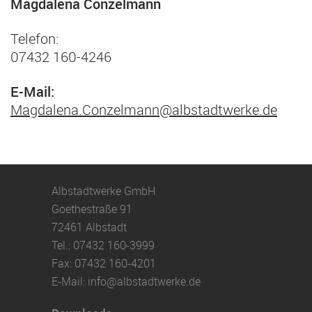
Magdalena Conzelmann
Telefon:
07432 160-4246
E-Mail:
Magdalena.Conzelmann@
albstadtwerke.de
Albstadtwerke GmbH
Goethestraße 91
72461 Albstadt
Tel.:
07432 160-3999
Fax:
07432 160-4201
E-Mail:
info@
albstadtwerke.de