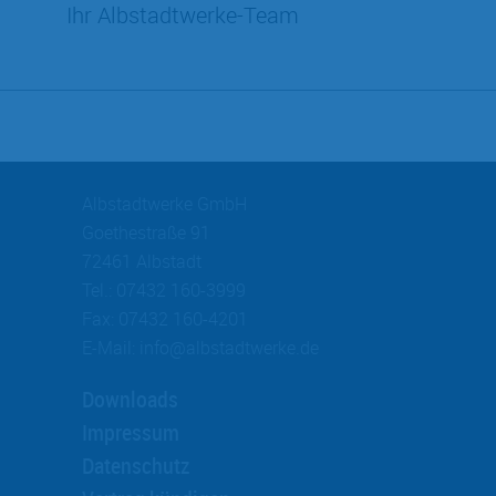
Ihr Albstadtwerke-Team
Albstadtwerke GmbH
Goethestraße 91
72461 Albstadt
Tel.:
07432 160-3999
Fax:
07432 160-4201
E-Mail:
info@
albstadtwerke.de
Downloads
Impressum
Datenschutz